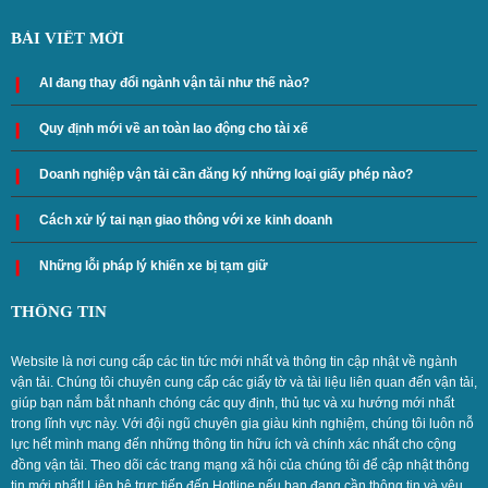
BÀI VIẾT MỚI
AI đang thay đổi ngành vận tải như thế nào?
Quy định mới về an toàn lao động cho tài xế
Doanh nghiệp vận tải cần đăng ký những loại giấy phép nào?
Cách xử lý tai nạn giao thông với xe kinh doanh
Những lỗi pháp lý khiến xe bị tạm giữ
THÔNG TIN
Website là nơi cung cấp các tin tức mới nhất và thông tin cập nhật về ngành
vận tải. Chúng tôi chuyên cung cấp các giấy tờ và tài liệu liên quan đến vận tải,
giúp bạn nắm bắt nhanh chóng các quy định, thủ tục và xu hướng mới nhất
trong lĩnh vực này. Với đội ngũ chuyên gia giàu kinh nghiệm, chúng tôi luôn nỗ
lực hết mình mang đến những thông tin hữu ích và chính xác nhất cho cộng
đồng vận tải. Theo dõi các trang mạng xã hội của chúng tôi để cập nhật thông
tin mới nhất! Liên hệ trực tiếp đến Hotline nếu bạn đang cần thông tin và yêu